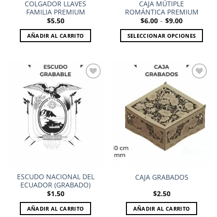
COLGADOR LLAVES
CAJA MÚTIPLE
FAMILIA PREMIUM
ROMÁNTICA PREMIUM
Price
$
5.50
$
6.00
–
$
9.00
range:
$6.00
AÑADIR AL CARRITO
SELECCIONAR OPCIONES
through
$9.00
Este
producto
tiene
múltiples
variantes.
Las
Add to
Add to
opciones
wishlist
wishlist
se
pueden
elegir
en
la
página
ESCUDO NACIONAL DEL
CAJA GRABADOS
de
ECUADOR (GRABADO)
producto
$
1.50
$
2.50
AÑADIR AL CARRITO
AÑADIR AL CARRITO