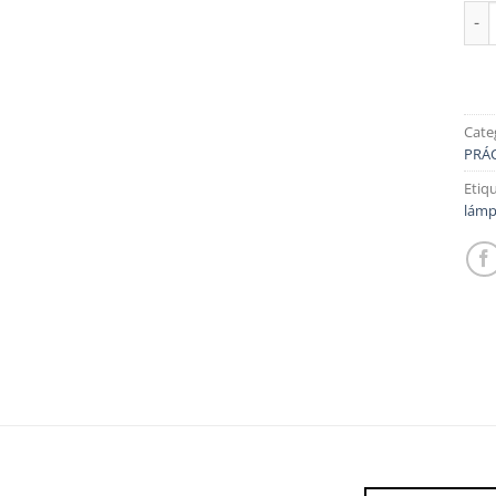
TAR
Cate
PRÁ
Etiq
lámp