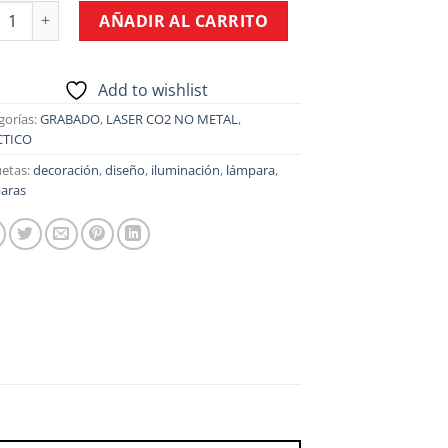
JETA PARA DEDICATORIA MUSICAL cantidad
AÑADIR AL CARRITO
Add to wishlist
gorías:
GRABADO
,
LASER CO2 NO METAL
,
CTICO
uetas:
decoración
,
diseño
,
iluminación
,
lámpara
,
aras