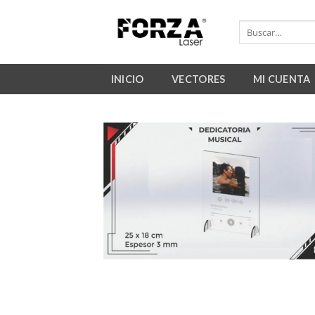
Skip
to
Buscar
por:
content
INICIO
VECTORES
MI CUENTA