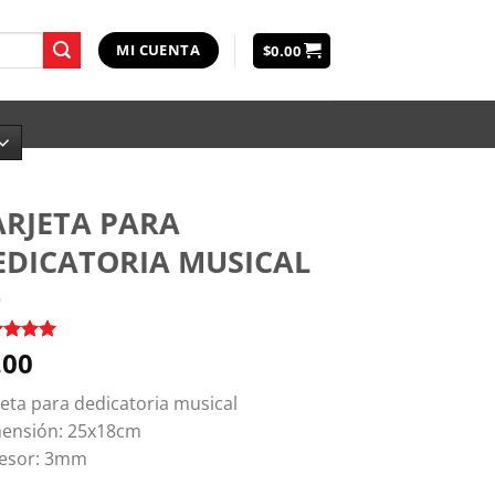
MI CUENTA
$
0.00
ARJETA PARA
EDICATORIA MUSICAL
.00
rado
sobre
asado
jeta para dedicatoria musical
uación
ensión: 25x18cm
liente
esor: 3mm