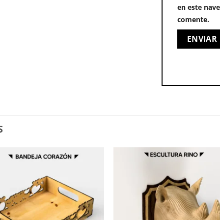
en este nave
comente.
S
Add to
Add
wishlist
wishl