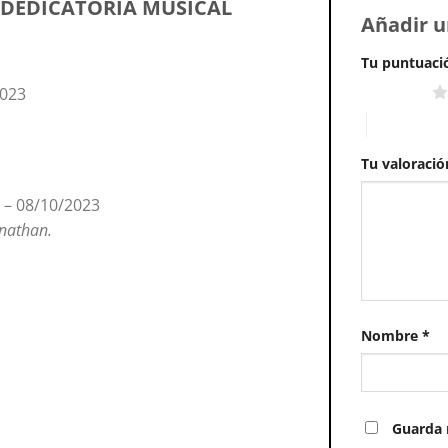
 DEDICATORIA MUSICAL
Añadir u
Tu puntuac
2023
1 of 5 stars
4 of 5 stars
Tu valoraci
S
–
08/10/2023
nathan.
Nombre
*
Guarda 