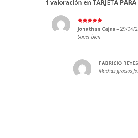
1 valoración en
TARJETA PARA
Valorado en
Jonathan Cajas
–
29/04/
5
de 5
Super bien
FABRICIO REYE
Muchas gracias Jo