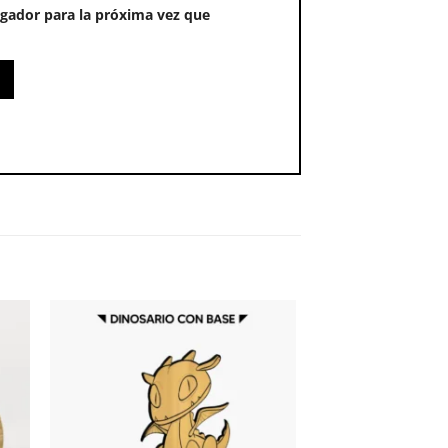
gador para la próxima vez que
 to
Add to
ist
wishlist