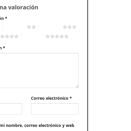
na valoración
ión
*
2 of 5 stars
3 of 5 stars
5 of 5 stars
ón
*
Correo electrónico
*
mi nombre, correo electrónico y web