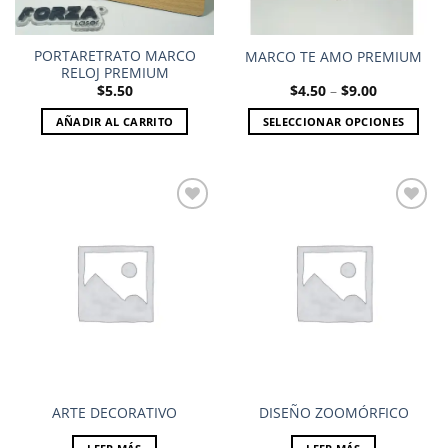
PORTARETRATO MARCO
MARCO TE AMO PREMIUM
RELOJ PREMIUM
Price
$
5.50
$
4.50
–
$
9.00
range:
$4.50
AÑADIR AL CARRITO
SELECCIONAR OPCIONES
through
$9.00
Este
producto
tiene
múltiples
variantes.
Las
Add to
Add to
opciones
wishlist
wishlist
se
pueden
elegir
en
la
página
ARTE DECORATIVO
DISEÑO ZOOMÓRFICO
de
producto