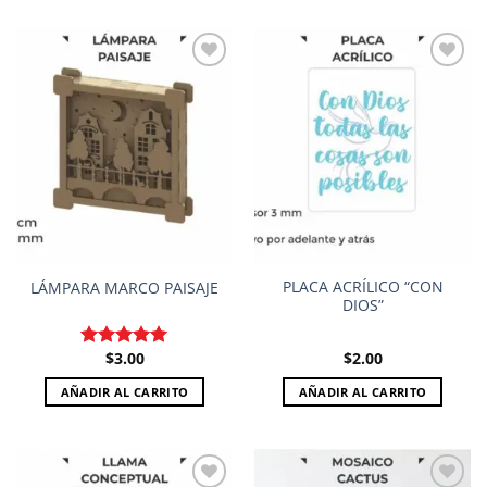
Add to
Add to
wishlist
wishlist
PLACA ACRÍLICO “CON
LÁMPARA MARCO PAISAJE
DIOS”
$
3.00
$
2.00
Valorado en
5.00
de 5
AÑADIR AL CARRITO
AÑADIR AL CARRITO