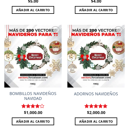
$
5.00
$
4.00
AÑADIR AL CARRITO
AÑADIR AL CARRITO
Add to
Add to
wishlist
wishlist
BOMBILLOS NAVIDEÑOS
ADORNOS NAVIDEÑOS
NAVIDAD
$
1,000.00
$
2,000.00
Valorado
Valorado en
en
4.00
5.00
de 5
AÑADIR AL CARRITO
AÑADIR AL CARRITO
de 5