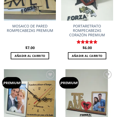
MOSAICO DE PARED
PORTARETRATO
ROMPECABEZAS PREMIUM
ROMPECABEZAS
CORAZÓN PREMIUM
$
7.00
$
6.00
Valorado en
5.00
de 5
AÑADIR AL CARRITO
AÑADIR AL CARRITO
¡PREMIUM!
¡PREMIUM!
Add to
Add to
wishlist
wishlist