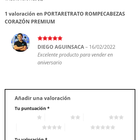
1 valoración en
PORTARETRATO ROMPECABEZAS
CORAZÓN PREMIUM
Valorado en
DIEGO AGUINSACA
–
16/02/2022
5
de 5
Excelente producto para vender en
aniversario
Añadir una valoración
Tu puntuación
*
1 of 5 stars
2 of 5 stars
3 of 5 stars
4 of 5 stars
5 of 5 stars
Tu valoración
*