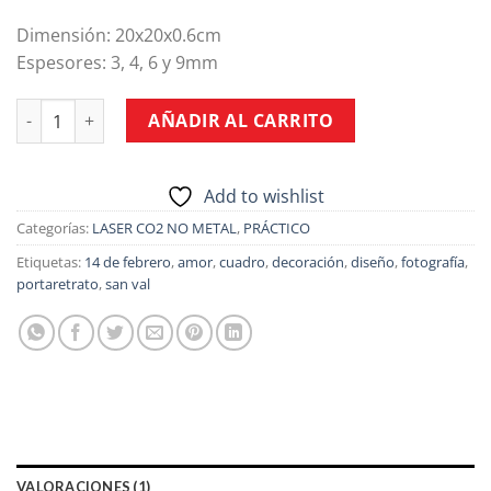
puntuación
de cliente
Dimensión: 20x20x0.6cm
Espesores: 3, 4, 6 y 9mm
PORTARETRATO ROMPECABEZAS CORAZÓN PREMIUM cantida
AÑADIR AL CARRITO
Add to wishlist
Categorías:
LASER CO2 NO METAL
,
PRÁCTICO
Etiquetas:
14 de febrero
,
amor
,
cuadro
,
decoración
,
diseño
,
fotografía
,
portaretrato
,
san val
VALORACIONES (1)