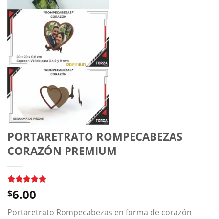
PORTARETRATO ROMPECABEZAS
CORAZÓN PREMIUM
6.00
Valorado
1
$
5.00
sobre
5 basado
Portaretrato Rompecabezas en forma de corazón
en