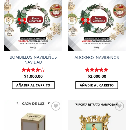
Add to
Add to
wishlist
wishlist
BOMBILLOS NAVIDEÑOS
ADORNOS NAVIDEÑOS
NAVIDAD
$
1,000.00
$
2,000.00
Valorado
Valorado en
en
4.00
5.00
de 5
AÑADIR AL CARRITO
AÑADIR AL CARRITO
de 5
Add to
Add to
wishlist
wishlist