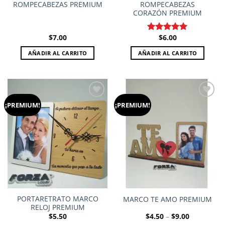
ROMPECABEZAS PREMIUM
ROMPECABEZAS
CORAZÓN PREMIUM
$
7.00
$
6.00
Valorado en
5.00
de 5
AÑADIR AL CARRITO
AÑADIR AL CARRITO
¡PREMIUM!
¡PREMIUM!
Add to
Add to
wishlist
wishlist
PORTARETRATO MARCO
MARCO TE AMO PREMIUM
RELOJ PREMIUM
Price
$
5.50
$
4.50
–
$
9.00
range: