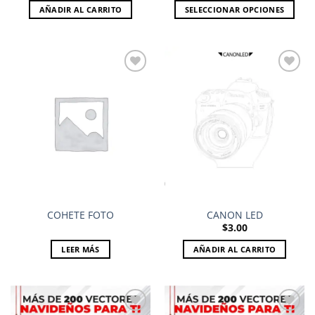
$4.50
AÑADIR AL CARRITO
SELECCIONAR OPCIONES
through
$9.00
Este
producto
tiene
múltiples
variantes.
Las
Add to
Add to
opciones
wishlist
wishlist
se
pueden
elegir
en
la
página
COHETE FOTO
CANON LED
de
$
3.00
producto
LEER MÁS
AÑADIR AL CARRITO