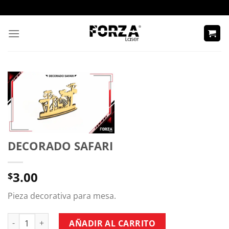
Skip
to
content
DECORADO SAFARI
3.00
$
Pieza decorativa para mesa.
DECORADO SAFARI cantidad
AÑADIR AL CARRITO