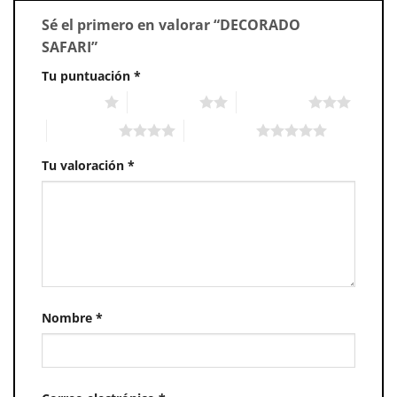
Sé el primero en valorar “DECORADO
SAFARI”
Tu puntuación
*
1 of 5 stars
2 of 5 stars
3 of 5 stars
4 of 5 stars
5 of 5 stars
Tu valoración
*
Nombre
*