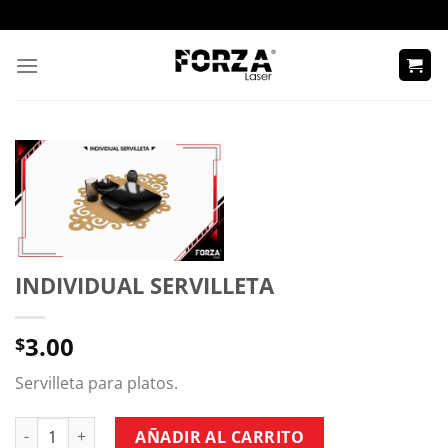
Skip
to
content
INDIVIDUAL SERVILLETA
3.00
$
Servilleta para platos.
INDIVIDUAL SERVILLETA cantidad
AÑADIR AL CARRITO