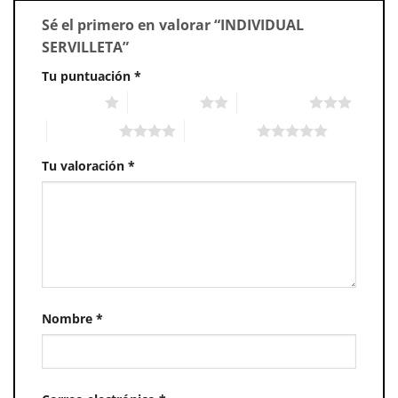
Sé el primero en valorar “INDIVIDUAL
SERVILLETA”
Tu puntuación
*
1 of 5 stars
2 of 5 stars
3 of 5 stars
4 of 5 stars
5 of 5 stars
Tu valoración
*
Nombre
*