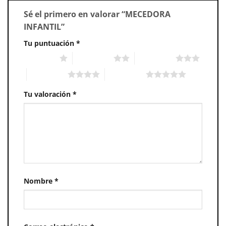
Sé el primero en valorar “MECEDORA
INFANTIL”
Tu puntuación
*
1 of 5 stars
2 of 5 stars
3 of 5 stars
4 of 5 stars
5 of 5 stars
Tu valoración
*
Nombre
*