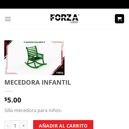
Skip
to
content
MECEDORA INFANTIL
5.00
$
Silla mecedora para niños.
MECEDORA INFANTIL cantidad
AÑADIR AL CARRITO