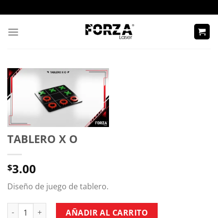
Skip
to
content
TABLERO X O
3.00
$
Diseño de juego de tablero.
TABLERO X O cantidad
AÑADIR AL CARRITO