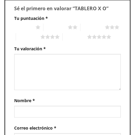
Sé el primero en valorar “TABLERO X O”
Tu puntuación
*
1 of 5 stars
2 of 5 stars
3 of 5 stars
4 of 5 stars
5 of 5 stars
Tu valoración
*
Nombre
*
Correo electrónico
*